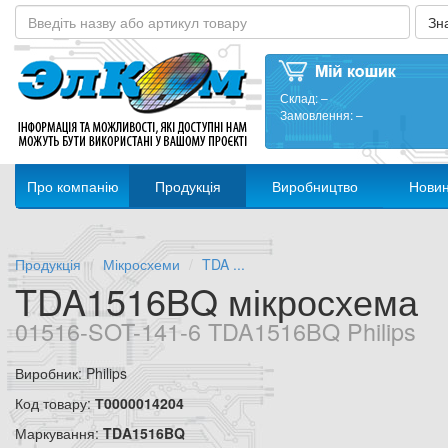
Склад:
–
Замовлення:
–
Про компанію
Продукція
Виробництво
Нови
Продукція
Мікросхеми
TDA ...
TDA1516BQ мікросхема
01516-SOT-141-6 TDA1516BQ Philips
Виробник: Philips
Код товару:
Т0000014204
Маркування:
TDA1516BQ