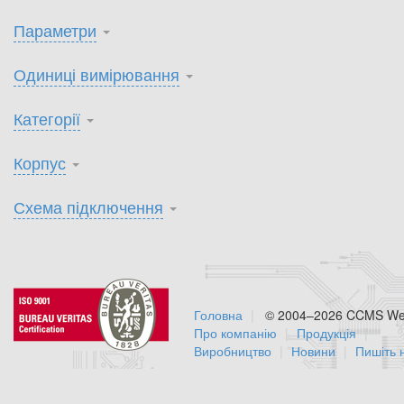
Параметри
Одиниці вимірювання
Категорії
Корпус
Схема підключення
Головна
© 2004–2026 CCMS Web
Про компанію
Продукція
Виробництво
Новини
Пишіть 