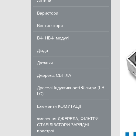
Антени
Варистори
Вентилятори
ВЧ- НВЧ- модулі
Діоди
Датчики
Джерела СВІТЛА
Дроселі Індуктивності Фільтри (LR
LC)
Елементи КОМУТАЦІЇ
живлення ДЖЕРЕЛА, ФІЛЬТРИ
СТАБІЛІЗАТОРИ ЗАРЯДНІ
пристрої