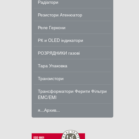
Радіатори
Резистори Атенюатор
Реле Геркони
РК и OLED індикатори
РОЗРЯДНИКИ газові
Тара Упаковка
Транзистори
Трансформатори Ферити Фільтри
EMC/EMI
я...Архив...