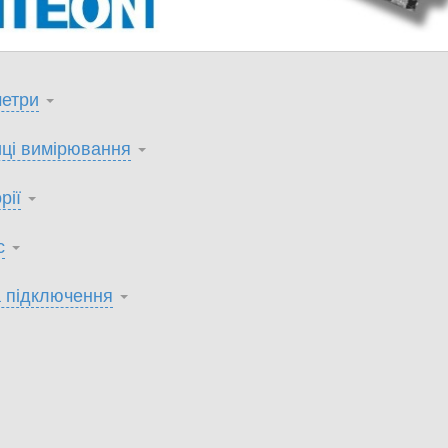
етри
ці вимірювання
рії
с
 підключення