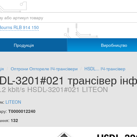
Bourns RLB 914 150
Продукція
Виробництво
ія
Оптрони Оптореле ІЧ-трансівери
HSDL... ІЧ-трансівер
DL-3201#021 трансівер ін
.2 kbit/s HSDL-3201#021 LITEON
ик:
LITEON
ару:
Т0000012240
ання:
132