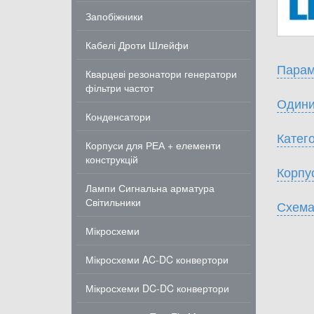
Запобіжники
Кабелі Дроти Шлейфи
Парам
Кварцеві резонатори генератори
фільтри частот
Одини
Конденсатори
Катего
Корпуси для РЕА + елементи
конструкцій
Корпу
Лампи Сигнальна арматура
Світильники
Схема
Мікросхеми
Мікросхеми AC-DC конвертори
Мікросхеми DC-DC конвертори