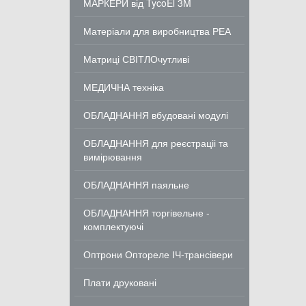
МАРКЕРИ від TycoEl 3M
Матеріали для виробництва РЕА
Матриці СВІТЛОчутливі
МЕДИЧНА техніка
ОБЛАДНАННЯ вбудовані модулі
ОБЛАДНАННЯ для реєстраціі та
вимірювання
ОБЛАДНАННЯ паяльне
ОБЛАДНАННЯ торгівельне -
комплектуючі
Оптрони Оптореле ІЧ-трансівери
Плати друковані