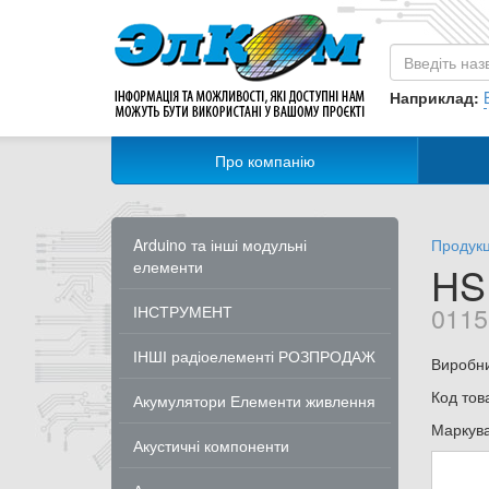
Наприклад:
Про компанію
Arduino та інші модульні
Продукц
елементи
HS
0115
ІНСТРУМЕНТ
ІНШІ радіоелементі РОЗПРОДАЖ
Виробн
Код тов
Акумулятори Елементи живлення
Маркув
Акустичні компоненти