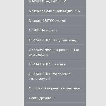
МАРКЕРИ від TycoEl 3M
Матеріали для виробництва РЕА
Матриці СВІТЛОчутливі
МЕДИЧНА техніка
ОБЛАДНАННЯ вбудовані модулі
ОБЛАДНАННЯ для реєстраціі та
вимірювання
ОБЛАДНАННЯ паяльне
ОБЛАДНАННЯ торгівельне -
комплектуючі
Оптрони Оптореле ІЧ-трансівери
Плати друковані