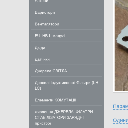
Антени
Варистори
Вентилятори
ВЧ- НВЧ- модулі
Діоди
Датчики
Джерела СВІТЛА
Дроселі Індуктивності Фільтри (LR
LC)
Елементи КОМУТАЦІЇ
Парам
живлення ДЖЕРЕЛА, ФІЛЬТРИ
СТАБІЛІЗАТОРИ ЗАРЯДНІ
Одини
пристрої