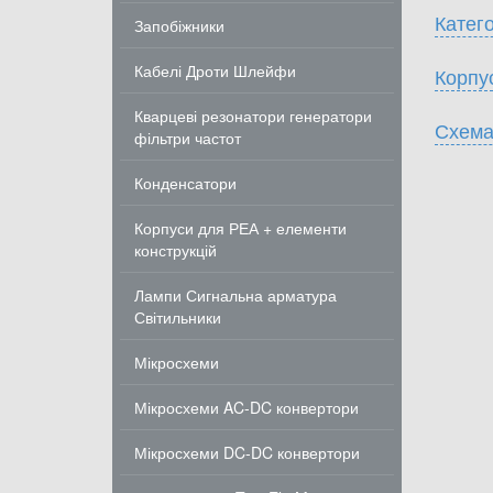
Катего
Запобіжники
Кабелі Дроти Шлейфи
Корпу
Кварцеві резонатори генератори
Схема
фільтри частот
Конденсатори
Корпуси для РЕА + елементи
конструкцій
Лампи Сигнальна арматура
Світильники
Мікросхеми
Мікросхеми AC-DC конвертори
Мікросхеми DC-DC конвертори