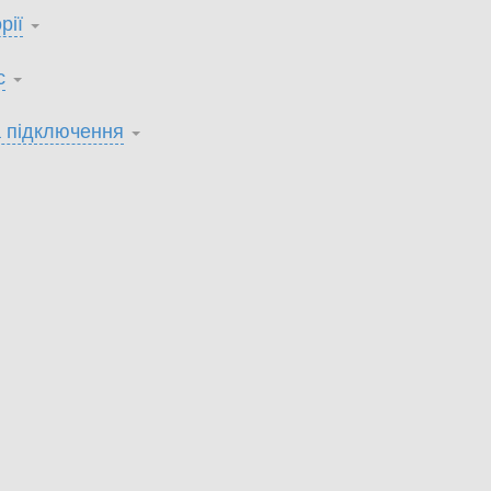
рії
с
 підключення