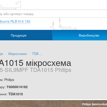
Bourns RLB 914 150
Продукція
Виробництво
ія
Мікросхеми
TDA ...
A1015 мікросхема
5-SIL9MPF TDA1015 Philips
: Philips
ару:
Т0000014192
ання:
TDA1015