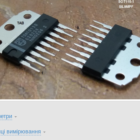
етри
ці вимірювання