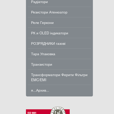
Радіатори
Резистори Атенюатор
Реле Геркони
РК и OLED індикатори
РОЗРЯДНИКИ газові
Тара Упаковка
Транзистори
Трансформатори Ферити Фільтри
EMC/EMI
я...Архив...