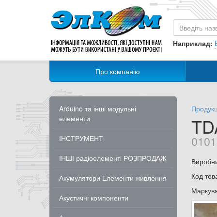
Наприклад:
Про компанію
Arduino та інші модульні
Продукц
елементи
TD
0101
ІНСТРУМЕНТ
ІНШІ радіоелементі РОЗПРОДАЖ
Виробник
Код тов
Акумулятори Елементи живлення
Маркув
Акустичні компоненти