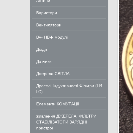
Антени
Варистори
Вентилятори
ВЧ- НВЧ- модулі
Діоди
Датчики
Джерела СВІТЛА
Дроселі Індуктивності Фільтри (LR
LC)
Елементи КОМУТАЦІЇ
живлення ДЖЕРЕЛА, ФІЛЬТРИ
СТАБІЛІЗАТОРИ ЗАРЯДНІ
пристрої