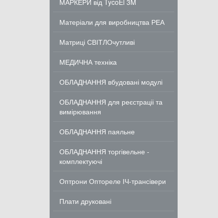
МАРКЕРИ від TycoEl 3M
Матеріали для виробництва РЕА
Матриці СВІТЛОчутливі
МЕДИЧНА техніка
ОБЛАДНАННЯ вбудовані модулі
ОБЛАДНАННЯ для реєстраціі та
вимірювання
ОБЛАДНАННЯ паяльне
ОБЛАДНАННЯ торгівельне -
комплектуючі
Оптрони Оптореле ІЧ-трансівери
Плати друковані