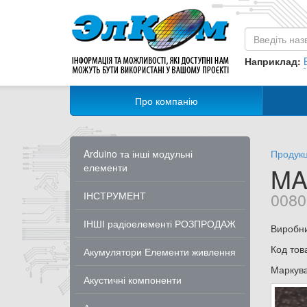
Наприклад:
Про компанію
Arduino та інші модульні
Продукц
елементи
MA
0080
ІНСТРУМЕНТ
ІНШІ радіоелементі РОЗПРОДАЖ
Виробн
Код тов
Акумулятори Елементи живлення
Маркув
Акустичні компоненти