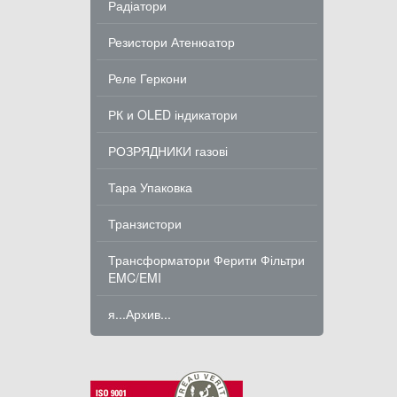
Радіатори
Резистори Атенюатор
Реле Геркони
РК и OLED індикатори
РОЗРЯДНИКИ газові
Тара Упаковка
Транзистори
Трансформатори Ферити Фільтри
EMC/EMI
я...Архив...