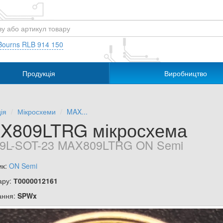
Bourns RLB 914 150
Продукція
Виробництво
ія
Мікросхеми
MAX...
X809LTRG мікросхема
9L-SOT-23 MAX809LTRG ON Semi
ик:
ON Semi
ару:
Т0000012161
ання:
SPWx