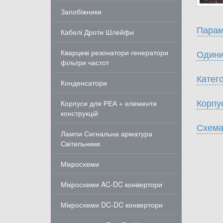
Запобіжники
Парам
Кабелі Дроти Шлейфи
Кварцеві резонатори генератори
Одини
фільтри частот
Катего
Конденсатори
Корпу
Корпуси для РЕА + елементи
конструкцій
Схема
Лампи Сигнальна арматура
Світильники
Мікросхеми
Мікросхеми AC-DC конвертори
Мікросхеми DC-DC конвертори