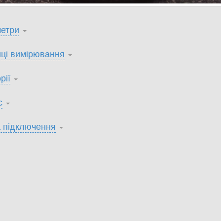
етри
ці вимірювання
рії
с
 підключення