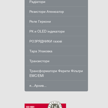
Радіатори
Резистори Атенюатор
Реле Геркони
РК и OLED індикатори
РОЗРЯДНИКИ газові
Тара Упаковка
Транзистори
Трансформатори Ферити Фільтри
EMC/EMI
я...Архив...