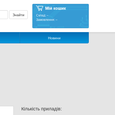
Склад:
–
Замовлення:
–
Новини
Кількість приладів: