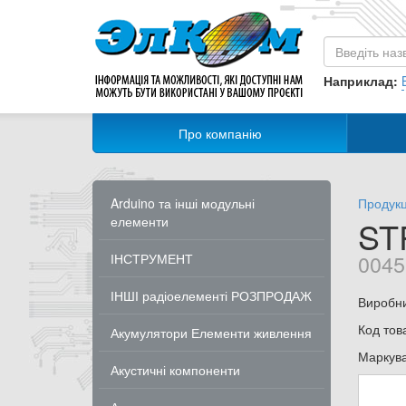
Наприклад:
Про компанію
Arduino та інші модульні
Продукц
елементи
ST
0045
ІНСТРУМЕНТ
ІНШІ радіоелементі РОЗПРОДАЖ
Виробн
Код тов
Акумулятори Елементи живлення
Маркув
Акустичні компоненти