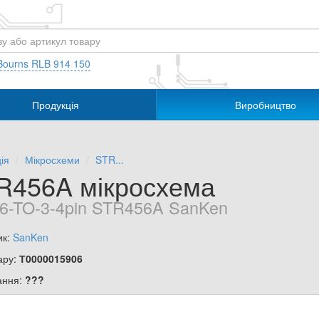
Bourns RLB 914 150
Продукція
Виробництво
ія
Мікросхеми
STR...
R456A мікросхема
6-TO-3-4pin STR456A SanKen
ик:
SanKen
ару:
Т0000015906
ання:
???