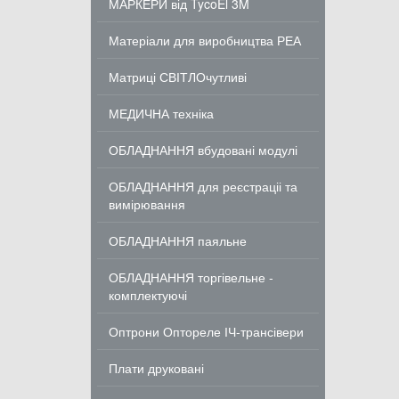
МАРКЕРИ від TycoEl 3M
Матеріали для виробництва РЕА
Матриці СВІТЛОчутливі
МЕДИЧНА техніка
ОБЛАДНАННЯ вбудовані модулі
ОБЛАДНАННЯ для реєстраціі та
вимірювання
ОБЛАДНАННЯ паяльне
ОБЛАДНАННЯ торгівельне -
комплектуючі
Оптрони Оптореле ІЧ-трансівери
Плати друковані