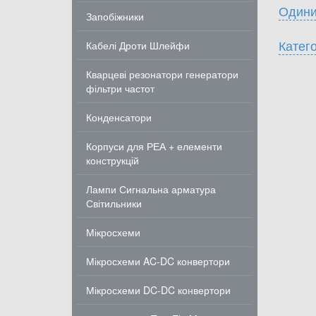
Одини
Запобіжники
Катего
Кабелі Дроти Шлейфи
Кварцеві резонатори генератори
фільтри частот
Конденсатори
Корпуси для РЕА + елементи
конструкцій
Лампи Сигнальна арматура
Світильники
Мікросхеми
Мікросхеми AC-DC конвертори
Мікросхеми DC-DC конвертори