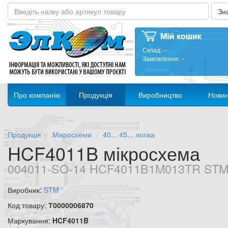
Склад:
–
Замовлення:
–
Про компанію
Продукція
Виробництво
Нови
Продукція
Мікросхеми
40... 45... логіка
HCF4011B мікросхема
004011-SO-14 HCF4011B1M013TR ST
Виробник:
STM
Код товару:
Т0000006870
Маркування:
HCF4011B