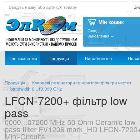
Склад:
–
Замовлення:
–
Про компанію
Продукція
Виробництво
Нови
Продукція
Кварцеві резонатори генератори фільтри частот
bandwidth 0...19.999 GHz
LFCN-7200+ фільтр low
pass
0000...07200 MHz 50 Ohm Ceramic low
pass filter FV1206 mark_HD LFCN-7200
Mini-Circuits