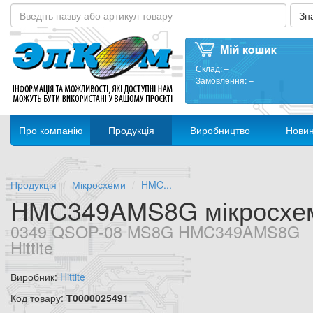
Склад:
–
Замовлення:
–
Про компанію
Продукція
Виробництво
Нови
Продукція
Мікросхеми
HMC...
HMC349AMS8G мікросхе
0349 QSOP-08 MS8G HMC349AMS8G
Hittite
Виробник:
Hittite
Код товару:
Т0000025491