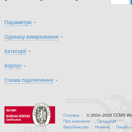
Параметри
Одиниці вимірювання
Категорії
Корпус
Схема підключення
Головна
© 2004–2026 CCMS Web
Про компанію
Продукція
Виробництво
Новини
Пишіть 