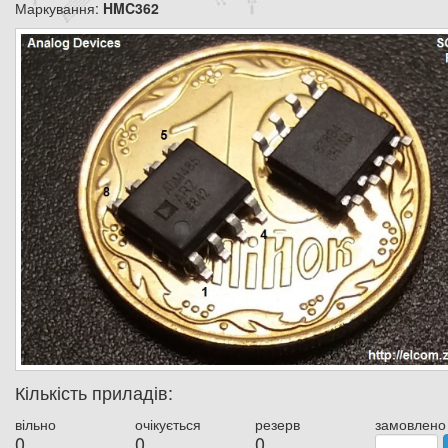
Маркування:
HMC362
Кількість приладів:
вільно
очікується
резерв
замовлено
0
0
0