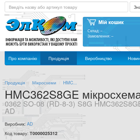
Склад:
–
Замовлення:
–
Про компанію
Продукція
Виробництво
Нови
Продукція
Мікросхеми
HMC...
HMC362S8GE мікросхем
0362 SO-08 (RD-8-3) S8G HMC362S8G
AD
Виробник:
AD
Код товару:
Т0000025312