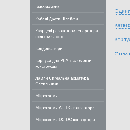
Запобіжники
Одини
Кабелі Дроти Шлейфи
Катего
Кварцеві резонатори генератори
фільтри частот
Корпу
Конденсатори
Схема
Корпуси для РЕА + елементи
конструкцій
Лампи Сигнальна арматура
Світильники
Мікросхеми
Мікросхеми AC-DC конвертори
Мікросхеми DC-DC конвертори