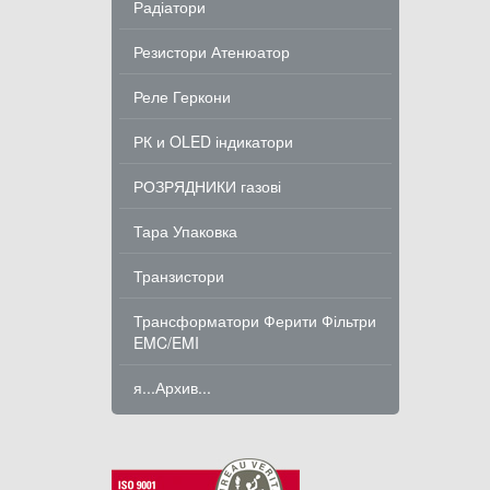
Радіатори
Резистори Атенюатор
Реле Геркони
РК и OLED індикатори
РОЗРЯДНИКИ газові
Тара Упаковка
Транзистори
Трансформатори Ферити Фільтри
EMC/EMI
я...Архив...