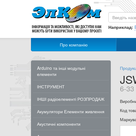
Наприклад:
Про компанію
Arduino та інші модульні
Продукц
елементи
JS
6-33
ІНСТРУМЕНТ
ІНШІ радіоелементі РОЗПРОДАЖ
Виробн
Код тов
Акумулятори Елементи живлення
Маркув
Акустичні компоненти