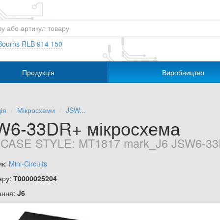
Bourns RLB 914 150
Продукція
Виробництво
ія
Мікросхеми
JSW...
W6-33DR+ мікросхема
 CASE STYLE: MT1817 mark_J6 JSW6-33DR
ик:
Mini-Circuits
ару:
Т0000025204
ання:
J6