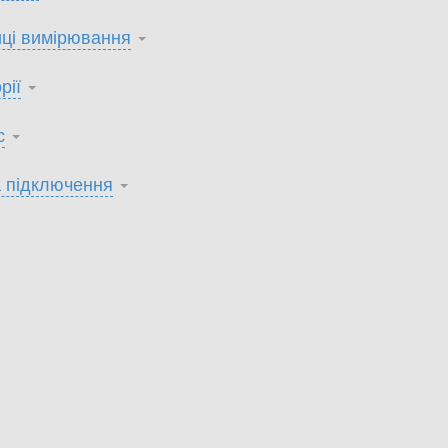
ці вимірювання
рії
с
 підключення