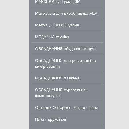
МАРКЕРИ від TycoEl 3M
Матеріали для виробництва РЕА
Матриці СВІТЛОчутливі
МЕДИЧНА техніка
ОБЛАДНАННЯ вбудовані модулі
ОБЛАДНАННЯ для реєстраціі та
вимірювання
ОБЛАДНАННЯ паяльне
ОБЛАДНАННЯ торгівельне -
комплектуючі
Оптрони Оптореле ІЧ-трансівери
Плати друковані