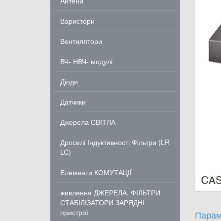
Антени
Варистори
Вентилятори
ВЧ- НВЧ- модулі
Діоди
Датчики
Джерела СВІТЛА
Дроселі Індуктивності Фільтри (LR
LC)
Елементи КОМУТАЦІЇ
живлення ДЖЕРЕЛА, ФІЛЬТРИ
СТАБІЛІЗАТОРИ ЗАРЯДНІ
пристрої
Парам