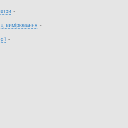
етри
ці вимірювання
рії