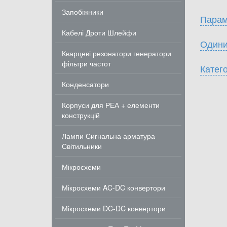
Запобіжники
Парам
Кабелі Дроти Шлейфи
Одини
Кварцеві резонатори генератори
фільтри частот
Катего
Конденсатори
Корпуси для РЕА + елементи
конструкцій
Лампи Сигнальна арматура
Світильники
Мікросхеми
Мікросхеми AC-DC конвертори
Мікросхеми DC-DC конвертори