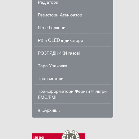
Радіатори
Резистори Атенюатор
Реле Геркони
РК и OLED індикатори
РОЗРЯДНИКИ газові
Тара Упаковка
Транзистори
Трансформатори Ферити Фільтри
EMC/EMI
я...Архив...