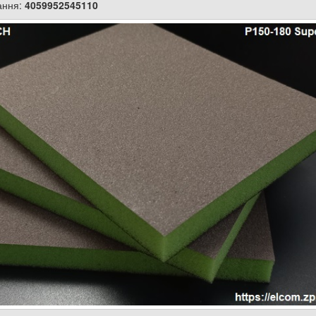
ання:
4059952545110