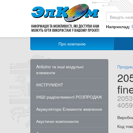
Наприклад:
Про компанію
Arduino та інші модульні
Продукц
елементи
20
fin
ІНСТРУМЕНТ
2053
ІНШІ радіоелементі РОЗПРОДАЖ
4059
Акумулятори Елементи живлення
Виробн
Акустичні компоненти
Код тов