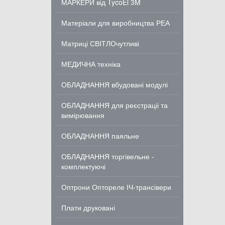
МАРКЕРИ від TycoEl 3M
Матеріали для виробництва РЕА
Матриці СВІТЛОчутливі
МЕДИЧНА техніка
ОБЛАДНАННЯ вбудовані модулі
ОБЛАДНАННЯ для реєстраціі та
вимірювання
ОБЛАДНАННЯ паяльне
ОБЛАДНАННЯ торгівельне -
комплектуючі
Оптрони Оптореле ІЧ-трансівери
Плати друковані