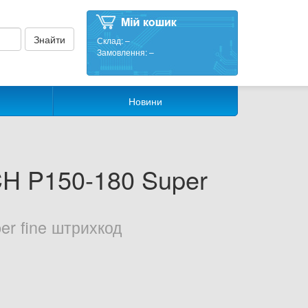
Склад:
–
Замовлення:
–
Новини
H P150-180 Super
r fine штрихкод