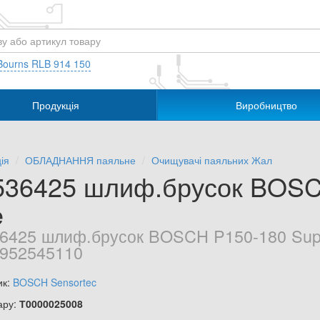
Bourns RLB 914 150
Продукція
Виробництво
ія
ОБЛАДНАННЯ паяльне
Очищувачі паяльних Жал
536425 шлиф.брусок BOSC
e
6425 шлиф.брусок BOSCH P150-180 Supe
952545110
ик:
BOSCH Sensortec
ару:
Т0000025008