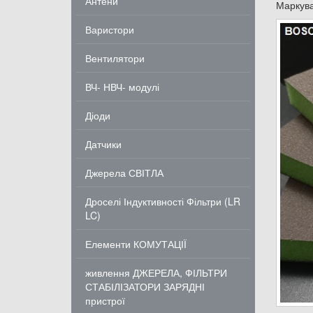
Антени
Маркув
Варистори
Вентилятори
ВЧ- НВЧ- модулі
Діоди
Датчики
Джерела СВІТЛА
Дроселі Індуктивності Фільтри (LR
LC)
Елементи КОМУТАЦІЇ
живлення ДЖЕРЕЛА, ФІЛЬТРИ
СТАБІЛІЗАТОРИ ЗАРЯДНІ
пристрої