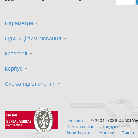
Параметри
Одиниці вимірювання
Категорії
Корпус
Схема підключення
Головна
© 2004–2026 CCMS Web
Про компанію
Продукція
Виробництво
Новини
Пишіть 