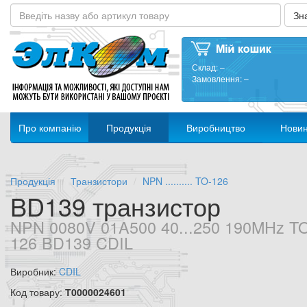
Склад:
–
Замовлення:
–
Про компанію
Продукція
Виробництво
Нови
Продукція
Транзистори
NPN .......... TO-126
BD139 транзистор
NPN 0080V 01A500 40...250 190MHz T
126 BD139 CDIL
Виробник:
CDIL
Код товару:
Т0000024601