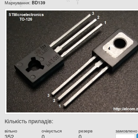
Маркування:
BD139
Кількість приладів:
вільно
очікується
резерв
замовлено
352
0
0