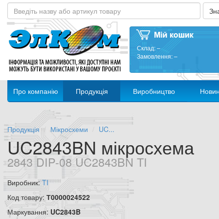
Склад:
–
Замовлення:
–
Про компанію
Продукція
Виробництво
Нови
Продукція
Мікросхеми
UC...
UC2843BN мікросхема
2843 DIP-08 UC2843BN TI
Виробник:
TI
Код товару:
Т0000024522
Маркування:
UC2843B