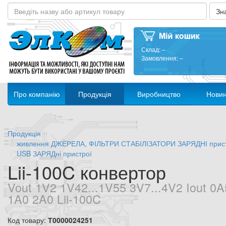
Склад:
–
Замовлення:
–
Про компанію
Продукція
Виробництво
Нови
Продукція
живлення ДЖЕРЕЛА, ФІЛЬТРИ СТАБІЛІЗАТОРИ ЗАРЯДНІ прис
USB ЗАРЯДні пристрої
Lii-100C конвертор
Vout 1V2 1V42...1V55 3V7...4V2 Iout 0A
1A0 2A0 Lii-100C
Код товару:
Т0000024251