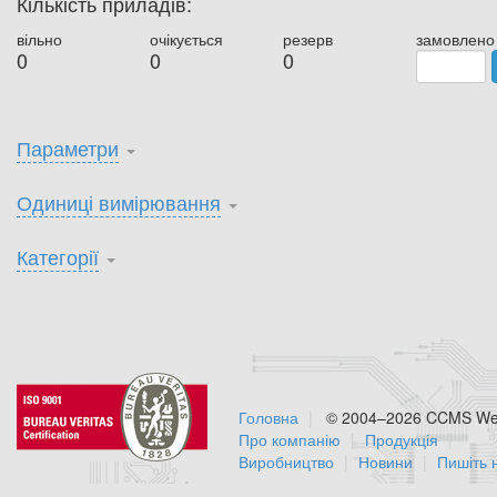
Кількість приладів:
вільно
очікується
резерв
замовлено
0
0
0
Параметри
Одиниці вимірювання
Категорії
Головна
© 2004–2026 CCMS Web
Про компанію
Продукція
Виробництво
Новини
Пишіть 