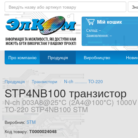
Склад:
–
Замовлення:
–
Про компанію
Продукція
Виробництво
Нови
Продукція
Транзистори
N-ch .......... TO-220
STP4NB100 транзистор
N-ch 003A8@25*C (2A4@100*C) 1000V
TO-220 STP4NB100 STM
Виробник:
STM
Код товару:
Т0000024048