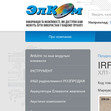
Наприклад:
Про компанію
Arduino та інші модульні
Продукц
елементи
IR
ХЛ1-
ІНСТРУМЕНТ
ІНШІ радіоелементі РОЗПРОДАЖ
Код тов
Маркув
Акумулятори Елементи живлення
Акустичні компоненти