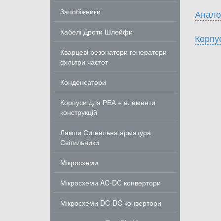
Запобіжники
Анало
Кабелі Дроти Шлейфи
Корпу
Кварцеві резонатори генератори
фільтри частот
Конденсатори
Корпуси для РЕА + елементи
конструкцій
Лампи Сигнальна арматура
Світильники
Мікросхеми
Мікросхеми AC-DC конвертори
Мікросхеми DC-DC конвертори