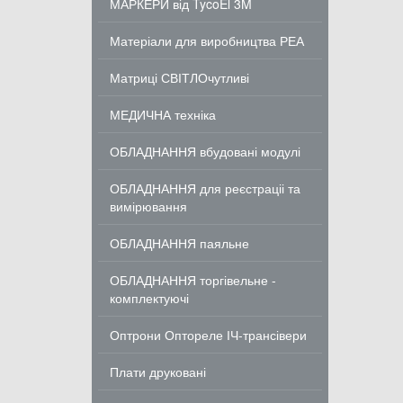
МАРКЕРИ від TycoEl 3M
Матеріали для виробництва РЕА
Матриці СВІТЛОчутливі
МЕДИЧНА техніка
ОБЛАДНАННЯ вбудовані модулі
ОБЛАДНАННЯ для реєстраціі та
вимірювання
ОБЛАДНАННЯ паяльне
ОБЛАДНАННЯ торгівельне -
комплектуючі
Оптрони Оптореле ІЧ-трансівери
Плати друковані