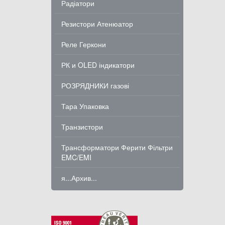
Радіатори
Резистори Атенюатор
Реле Геркони
РК и OLED індикатори
РОЗРЯДНИКИ газові
Тара Упаковка
Транзистори
Трансформатори Ферити Фільтри
EMC/EMI
я...Архив...