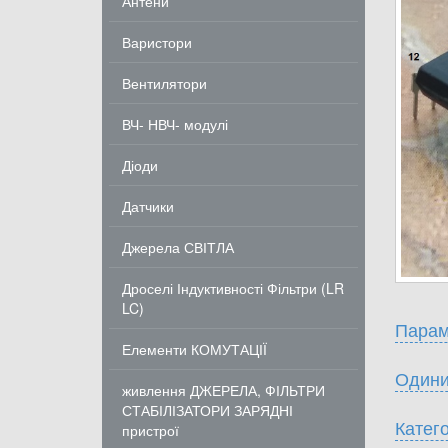
Антени
Варистори
Вентилятори
ВЧ- НВЧ- модулі
Діоди
Датчики
Джерела СВІТЛА
Дроселі Індуктивності Фільтри (LR
LC)
Парам
Елементи КОМУТАЦІЇ
Одини
живлення ДЖЕРЕЛА, ФІЛЬТРИ
СТАБІЛІЗАТОРИ ЗАРЯДНІ
Катего
пристрої