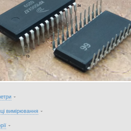
етри
ці вимірювання
рії