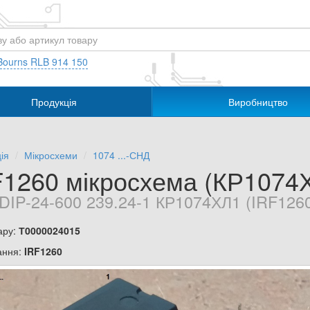
Bourns RLB 914 150
Продукція
Виробництво
ія
Мікросхеми
1074 ...-СНД
F1260 мікросхема (КР1074
DIP-24-600 239.24-1 КР1074ХЛ1 (IRF126
ару:
Т0000024015
ання:
IRF1260