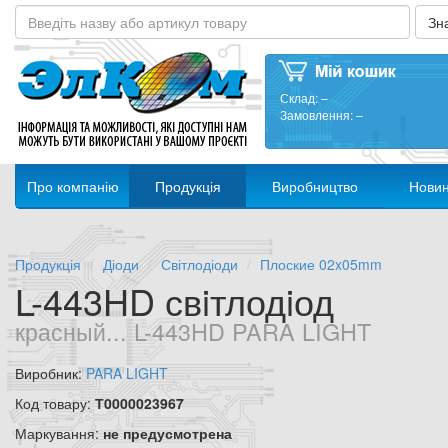
Склад:
–
Замовлення:
–
Про компанію
Продукція
Виробництво
Нови
Продукція
Діоди
Світлодіоди
Плоские 02x05mm
L-443HD свiтлодiод
красный... L-443HD PARA LIGHT
Виробник:
PARA LIGHT
Код товару:
Т0000023967
Маркування:
не предусмотрена