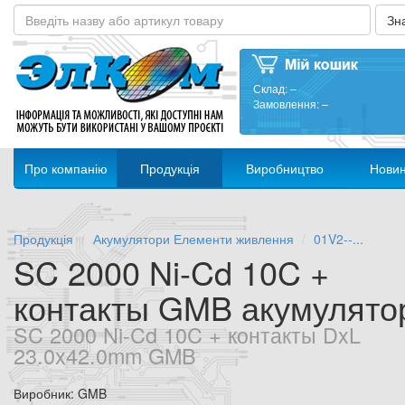
Склад:
–
Замовлення:
–
Про компанію
Продукція
Виробництво
Нови
Продукція
Акумулятори Елементи живлення
01V2--...
SC 2000 Ni-Cd 10C +
контакты GMB акумулято
SC 2000 Ni-Cd 10C + контакты DxL
23.0x42.0mm GMB
Виробник: GMB