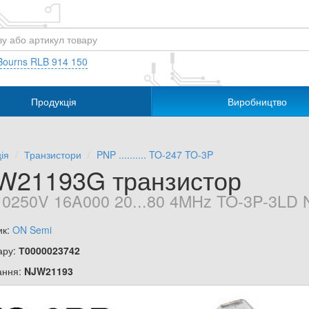
Bourns RLB 914 150
Продукція
Виробництво
ія
Транзистори
PNP .......... TO-247 TO-3P
W21193G транзистор
0250V 16A000 20...80 4MHz TO-3P-3LD
ик:
ON Semi
ару:
Т0000023742
ання:
NJW21193