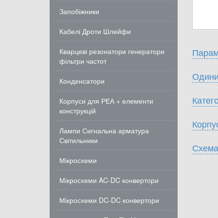
Запобіжники
Кабелі Дроти Шлейфи
Парам
Кварцеві резонатори генератори
фільтри частот
Одини
Конденсатори
Катего
Корпуси для РЕА + елементи
конструкцій
Корпу
Лампи Сигнальна арматура
Світильники
Схема
Мікросхеми
Мікросхеми AC-DC конвертори
Мікросхеми DC-DC конвертори