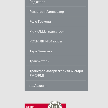
Радіатори
Резистори Атенюатор
Реле Геркони
РК и OLED індикатори
РОЗРЯДНИКИ газові
Тара Упаковка
Транзистори
Трансформатори Ферити Фільтри
EMC/EMI
я...Архив...