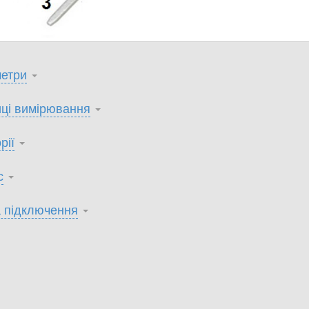
етри
ці вимірювання
рії
с
 підключення