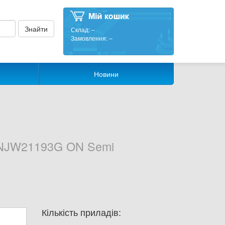
Склад:
–
Замовлення:
–
Новини
 NJW21193G ON Semi
Кількість приладів: