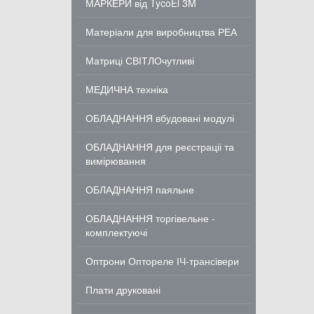
МАРКЕРИ від TycoEl 3M
Матеріали для виробництва РЕА
Матриці СВІТЛОчутливі
МЕДИЧНА техніка
ОБЛАДНАННЯ вбудовані модулі
ОБЛАДНАННЯ для реєстраціі та
вимірювання
ОБЛАДНАННЯ паяльне
ОБЛАДНАННЯ торгівельне -
комплектуючі
Оптрони Оптореле ІЧ-трансівери
Плати друковані