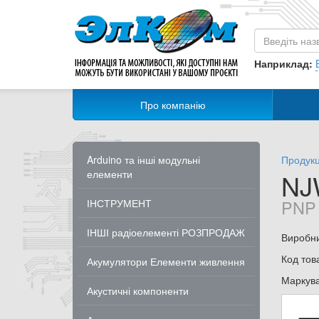
Наприклад:
Про компанію
Arduino та інші модульні
Продукц
елементи
NJ
PNP 
ІНСТРУМЕНТ
ІНШІ радіоелементі РОЗПРОДАЖ
Виробн
Код тов
Акумулятори Елементи живлення
Маркув
Акустичні компоненти