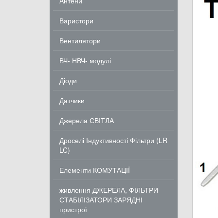
Антени
Варистори
Вентилятори
ВЧ- НВЧ- модулі
Діоди
Датчики
Джерела СВІТЛА
Дроселі Індуктивності Фільтри (LR
LC)
Елементи КОМУТАЦІЇ
живлення ДЖЕРЕЛА, ФІЛЬТРИ
СТАБІЛІЗАТОРИ ЗАРЯДНІ
пристрої