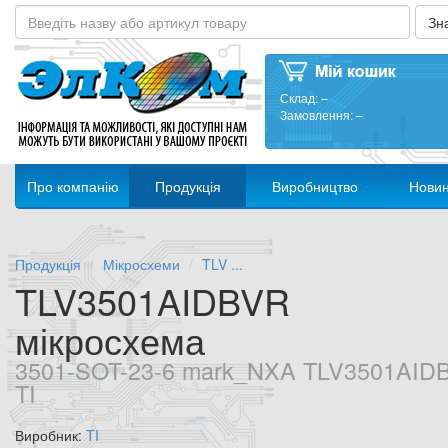
Склад:
–
Замовлення:
–
Про компанію
Продукція
Виробництво
Нови
Продукція
Мікросхеми
TLV ...
TLV3501AIDBVR
мікросхема
3501-SOT-23-6 mark_NXA TLV3501AID
TI
Виробник:
TI