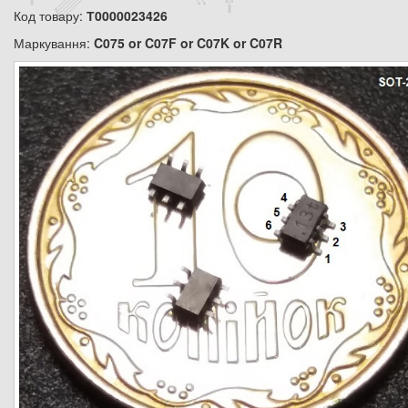
Код товару:
Т0000023426
Маркування:
C075 or C07F or C07K or C07R