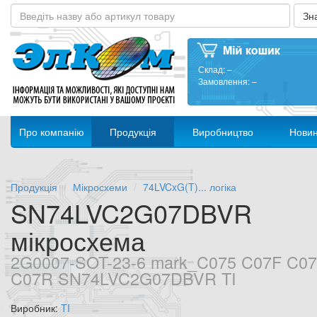
Склад:
–
Замовлення:
–
Про компанію
Продукція
Виробництво
Нови
Продукція
Мікросхеми
74LVCxG(T)... логіка
SN74LVC2G07DBVR
мікросхема
2G0007-SOT-23-6 mark_C075 C07F C0
C07R SN74LVC2G07DBVR TI
Виробник:
TI