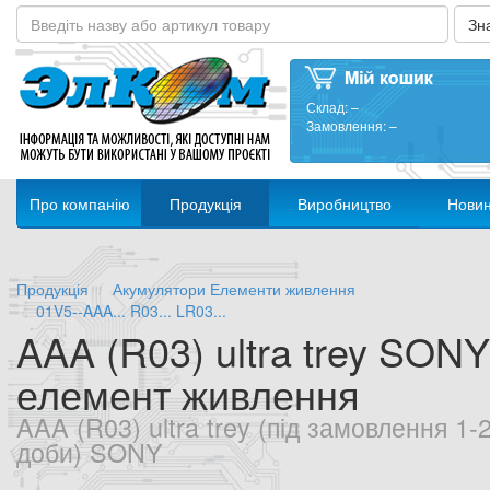
Склад:
–
Замовлення:
–
Про компанію
Продукція
Виробництво
Нови
Продукція
Акумулятори Елементи живлення
01V5--AAA... R03... LR03...
AAA (R03) ultra trey SONY
елемент живлення
AAA (R03) ultra trey (під замовлення 1-
доби) SONY