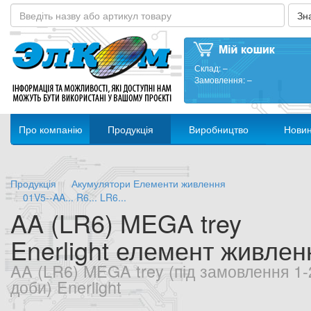
Склад:
–
Замовлення:
–
Про компанію
Продукція
Виробництво
Нови
Продукція
Акумулятори Елементи живлення
01V5--AA... R6... LR6...
AA (LR6) MEGA trey
Enerlight елемент живлен
AA (LR6) MEGA trey (під замовлення 1-
доби) Enerlight