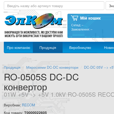
Склад:
–
Замовлення:
–
Про компанію
Продукція
Виробництво
Нови
Продукція
Мікросхеми DC-DC конвертори
DC-DC 05V --> +5
RO-0505S DC-DC
конвертор
01W +5V -> +5V 1.0kV RO-0505S REC
Виробник:
RECOM
Код товару:
Т0000022605