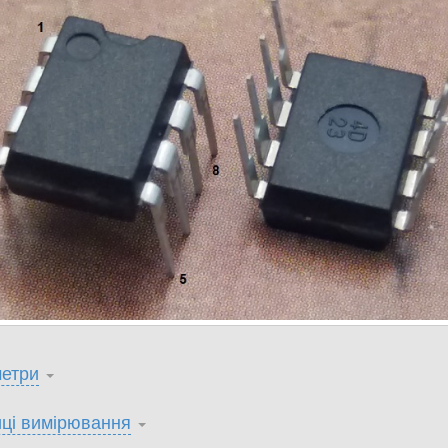
етри
ці вимірювання