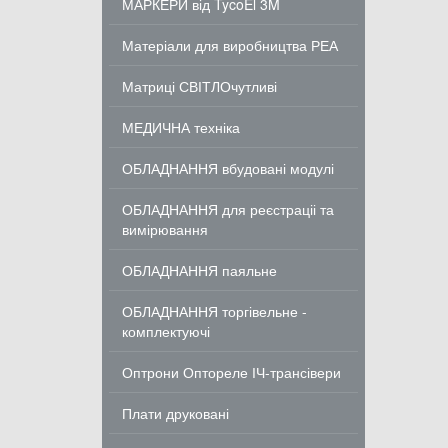
МАРКЕРИ від TycoEl 3M
Матеріали для виробництва РЕА
Матриці СВІТЛОчутливі
МЕДИЧНА техніка
ОБЛАДНАННЯ вбудовані модулі
ОБЛАДНАННЯ для реєстраціі та
вимірювання
ОБЛАДНАННЯ паяльне
ОБЛАДНАННЯ торгівельне -
комплектуючі
Оптрони Оптореле ІЧ-трансівери
Плати друковані