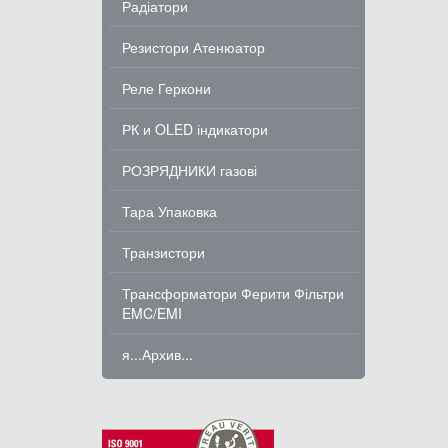
Радіатори
Резистори Атенюатор
Реле Геркони
РК и OLED індикатори
РОЗРЯДНИКИ газові
Тара Упаковка
Транзистори
Трансформатори Ферити Фільтри
EMC/EMI
я...Архив...