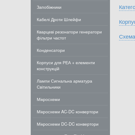
Катего
Запобіжники
Кабелі Дроти Шлейфи
Корпу
Кварцеві резонатори генератори
Схема
фільтри частот
Конденсатори
Корпуси для РЕА + елементи
конструкцій
Лампи Сигнальна арматура
Світильники
Мікросхеми
Мікросхеми AC-DC конвертори
Мікросхеми DC-DC конвертори