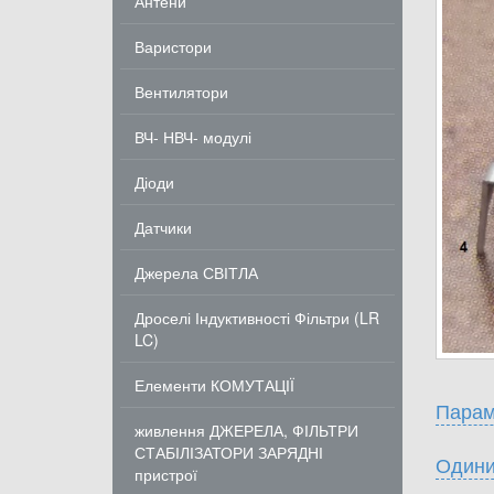
Антени
Варистори
Вентилятори
ВЧ- НВЧ- модулі
Діоди
Датчики
Джерела СВІТЛА
Дроселі Індуктивності Фільтри (LR
LC)
Елементи КОМУТАЦІЇ
Парам
живлення ДЖЕРЕЛА, ФІЛЬТРИ
СТАБІЛІЗАТОРИ ЗАРЯДНІ
Одини
пристрої