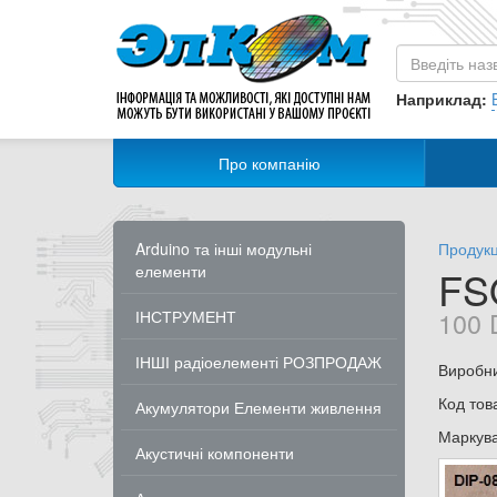
Наприклад:
Про компанію
Arduino та інші модульні
Продукц
елементи
FS
100 
ІНСТРУМЕНТ
ІНШІ радіоелементі РОЗПРОДАЖ
Виробн
Код тов
Акумулятори Елементи живлення
Маркув
Акустичні компоненти