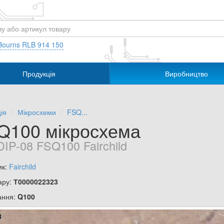
Bourns RLB 914 150
Продукція
Виробництво
ія
Мікросхеми
FSQ...
Q100 мікросхема
DIP-08 FSQ100 Fairchild
ик:
Fairchild
ару:
Т0000022323
ання:
Q100