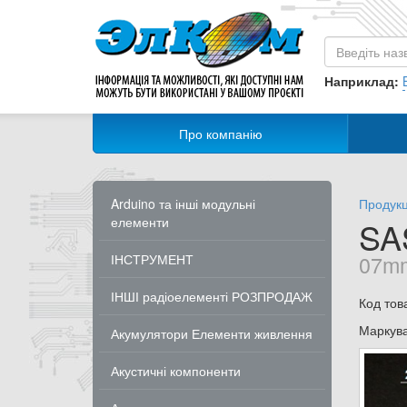
Наприклад:
Про компанію
Arduino та інші модульні
Продукц
елементи
SA
07m
ІНСТРУМЕНТ
ІНШІ радіоелементі РОЗПРОДАЖ
Код тов
Маркув
Акумулятори Елементи живлення
Акустичні компоненти