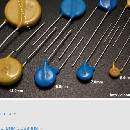
етри
ці вимірювання