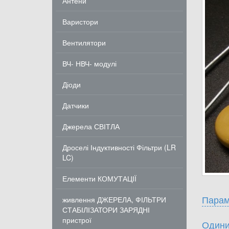
Антени
Варистори
Вентилятори
ВЧ- НВЧ- модулі
Діоди
Датчики
Джерела СВІТЛА
Дроселі Індуктивності Фільтри (LR
LC)
Елементи КОМУТАЦІЇ
Парам
живлення ДЖЕРЕЛА, ФІЛЬТРИ
СТАБІЛІЗАТОРИ ЗАРЯДНІ
пристрої
Одини