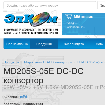
Склад:
–
Замовлення:
–
Про компанію
Продукція
Виробництво
Нови
Продукція
Мікросхеми DC-DC конвертори
DC-DC 05V --> +5
MD205S-05E DC-DC
конвертор
02W +5V-> +5V 1.5kV MD205S-05E mP
Виробник:
mPd
Код товару:
Т0000021654