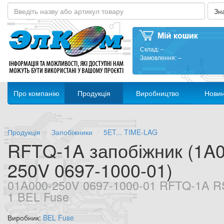
Склад:
–
Замовлення:
–
Про компанію
Продукція
Виробництво
Нови
Продукція
Запобіжники
5ET... TIME-LAG
RFTQ-1A запобіжник (1A0
250V 0697-1000-01)
01A000-250V 0697-1000-01 RFTQ-1A R
1 BEL Fuse
Виробник:
BEL Fuse