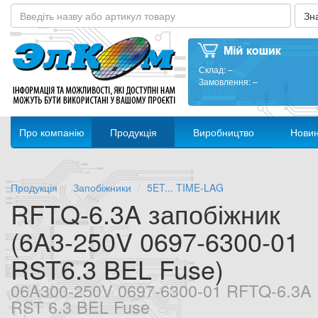
Склад:
–
Замовлення:
–
Про компанію
Продукція
Виробництво
Нови
Продукція
Запобіжники
5ET... TIME-LAG
RFTQ-6.3A запобіжник
(6A3-250V 0697-6300-01
RST6.3 BEL Fuse)
06A300-250V 0697-6300-01 RFTQ-6.3A
RST 6.3 BEL Fuse