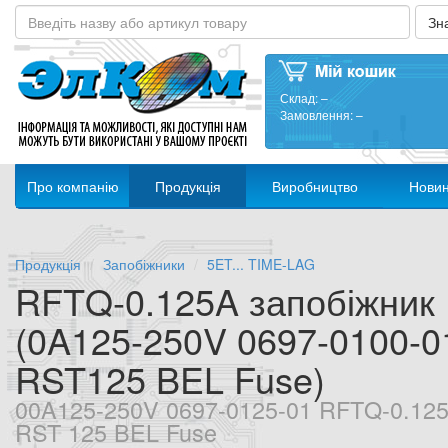
Склад:
–
Замовлення:
–
Про компанію
Продукція
Виробництво
Нови
Продукція
Запобіжники
5ET... TIME-LAG
RFTQ-0.125A запобіжник
(0A125-250V 0697-0100-0
RST125 BEL Fuse)
00A125-250V 0697-0125-01 RFTQ-0.12
RST 125 BEL Fuse