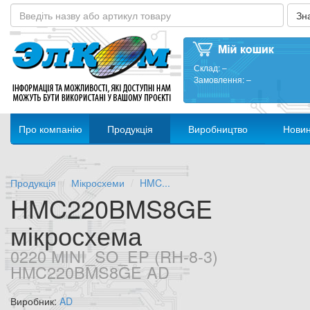
Склад:
–
Замовлення:
–
Про компанію
Продукція
Виробництво
Нови
Продукція
Мікросхеми
HMC...
HMC220BMS8GE
мікросхема
0220 MINI_SO_EP (RH-8-3)
HMC220BMS8GE AD
Виробник:
AD