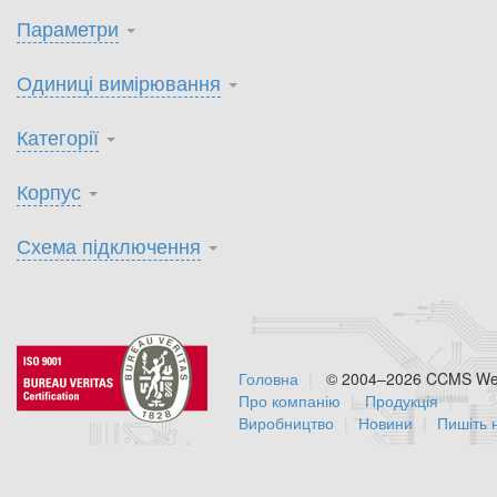
Параметри
Одиниці вимірювання
Категорії
Корпус
Схема підключення
Головна
© 2004–2026 CCMS Web
Про компанію
Продукція
Виробництво
Новини
Пишіть 