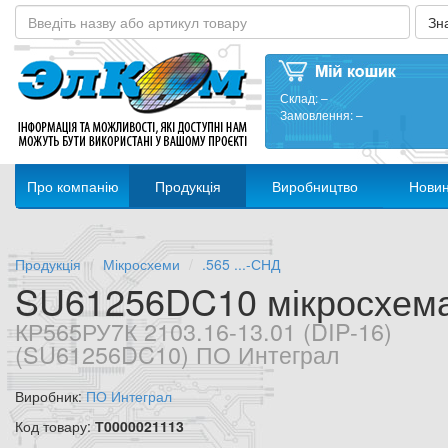
Склад:
–
Замовлення:
–
Про компанію
Продукція
Виробництво
Нови
Продукція
Мікросхеми
.565 ...-СНД
SU61256DC10 мікросхем
КР565РУ7К 2103.16-13.01 (DIP-16)
(SU61256DC10) ПО Интеграл
Виробник:
ПО Интеграл
Код товару:
Т0000021113