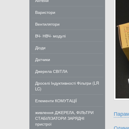
Антени
Варистори
Вентилятори
ВЧ- НВЧ- модулі
Діоди
Датчики
Джерела СВІТЛА
Дроселі Індуктивності Фільтри (LR
LC)
Елементи КОМУТАЦІЇ
живлення ДЖЕРЕЛА, ФІЛЬТРИ
Парам
СТАБІЛІЗАТОРИ ЗАРЯДНІ
пристрої
Одини