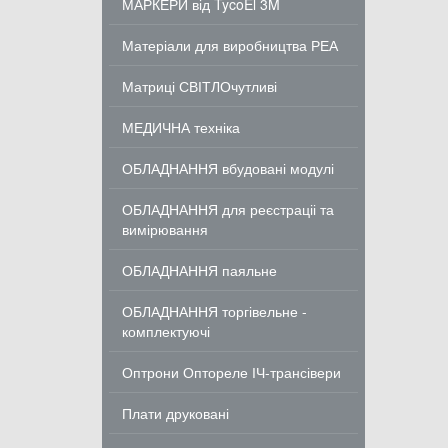
МАРКЕРИ від TycoEl 3M
Матеріали для виробництва РЕА
Матриці СВІТЛОчутливі
МЕДИЧНА техніка
ОБЛАДНАННЯ вбудовані модулі
ОБЛАДНАННЯ для реєстраціі та
вимірювання
ОБЛАДНАННЯ паяльне
ОБЛАДНАННЯ торгівельне -
комплектуючі
Оптрони Оптореле ІЧ-трансівери
Плати друковані