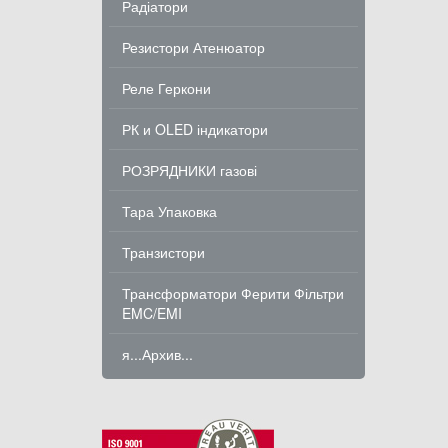
Радіатори
Резистори Атенюатор
Реле Геркони
РК и OLED індикатори
РОЗРЯДНИКИ газові
Тара Упаковка
Транзистори
Трансформатори Ферити Фільтри
EMC/EMI
я...Архив...