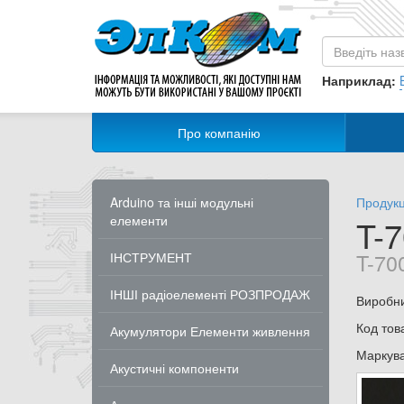
Наприклад:
Про компанію
Arduino та інші модульні
Продукц
елементи
T-7
T-70
ІНСТРУМЕНТ
ІНШІ радіоелементі РОЗПРОДАЖ
Виробн
Код тов
Акумулятори Елементи живлення
Маркув
Акустичні компоненти