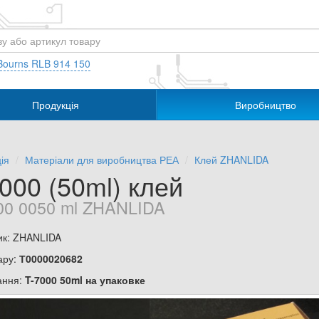
Bourns RLB 914 150
Продукція
Виробництво
ія
Матеріали для виробництва РЕА
Клей ZHANLIDA
000 (50ml) клей
00 0050 ml ZHANLIDA
ик: ZHANLIDA
ару:
Т0000020682
ання:
T-7000 50ml на упаковке