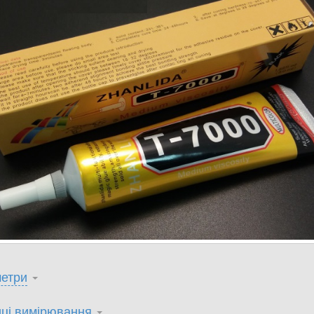
етри
ці вимірювання