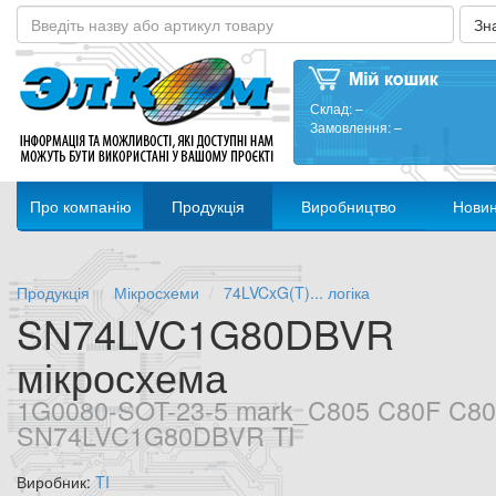
Склад:
–
Замовлення:
–
Про компанію
Продукція
Виробництво
Нови
Продукція
Мікросхеми
74LVCxG(T)... логіка
SN74LVC1G80DBVR
мікросхема
1G0080-SOT-23-5 mark_C805 C80F C8
SN74LVC1G80DBVR TI
Виробник:
TI