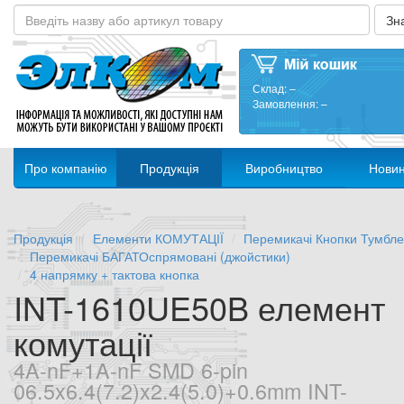
Склад:
–
Замовлення:
–
Про компанію
Продукція
Виробництво
Нови
Продукція
Елементи КОМУТАЦІЇ
Перемикачі Кнопки Тумбл
Перемикачі БАГАТОспрямовані (джойстики)
4 напрямку + тактова кнопка
INT-1610UE50B елемент
комутації
4A-nF+1A-nF SMD 6-pin
06.5x6.4(7.2)x2.4(5.0)+0.6mm INT-