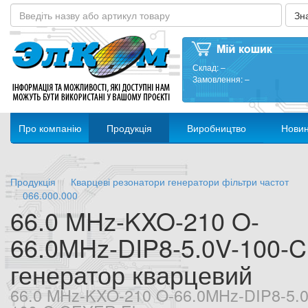
Склад:
–
Замовлення:
–
Про компанію
Продукція
Виробництво
Нови
Продукція
Кварцеві резонатори генератори фільтри частот
066.000.000
66.0 MHz-KXO-210 O-
66.0MHz-DIP8-5.0V-100-C
генератор кварцевий
66.0 MHz-KXO-210 O-66.0MHz-DIP8-5.0