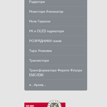
Радіатори
Резистори Атенюатор
Реле Геркони
РК и OLED індикатори
РОЗРЯДНИКИ газові
Тара Упаковка
Транзистори
Трансформатори Ферити Фільтри
EMC/EMI
я...Архив...