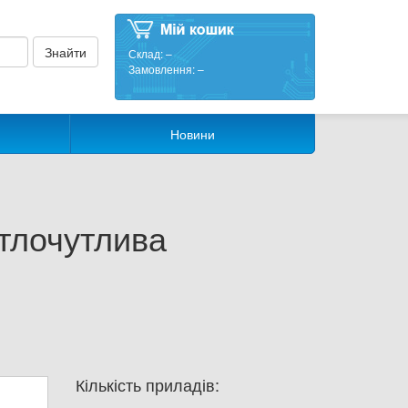
Склад:
–
Замовлення:
–
Новини
тлочутлива
Кількість приладів: