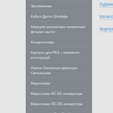
Одини
Запобіжники
Катего
Кабелі Дроти Шлейфи
Кварцеві резонатори генератори
Корпу
фільтри частот
Конденсатори
Корпуси для РЕА + елементи
конструкцій
Лампи Сигнальна арматура
Світильники
Мікросхеми
Мікросхеми AC-DC конвертори
Мікросхеми DC-DC конвертори