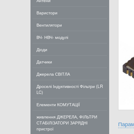
Антени
Варистори
Вентилятори
ВЧ- НВЧ- модулі
Діоди
Датчики
Джерела СВІТЛА
Дроселі Індуктивності Фільтри (LR
LC)
Елементи КОМУТАЦІЇ
живлення ДЖЕРЕЛА, ФІЛЬТРИ
СТАБІЛІЗАТОРИ ЗАРЯДНІ
Парам
пристрої