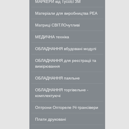
МАРКЕРИ від TycoEl 3M
Матеріали для виробництва РЕА
Матриці СВІТЛОчутливі
МЕДИЧНА техніка
ОБЛАДНАННЯ вбудовані модулі
ОБЛАДНАННЯ для реєстраціі та
вимірювання
ОБЛАДНАННЯ паяльне
ОБЛАДНАННЯ торгівельне -
комплектуючі
Оптрони Оптореле ІЧ-трансівери
Плати друковані