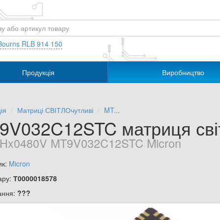
Bourns RLB 914 150
Продукція
Виробництво
ія
Матриці СВІТЛОчутливі
MT...
9V032C12STC матриця сві
Hx0480V MT9V032C12STC Micron
ик:
Micron
ару:
Т0000018578
ання:
???