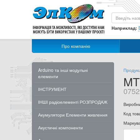
Наприклад:
Про компанію
Arduino та інші модульні
Продукц
елементи
MT
0752
ІНСТРУМЕНТ
ІНШІ радіоелементі РОЗПРОДАЖ
Виробн
Код тов
Акумулятори Елементи живлення
Маркув
Акустичні компоненти