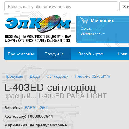
Склад:
–
Замовлення:
–
Про компанію
Продукція
Виробництво
Нови
Продукція
Діоди
Світлодіоди
Плоские 02x05mm
L-403ED свiтлодiод
красный... L-403ED PARA LIGHT
Виробник:
PARA LIGHT
Код товару:
Т0000007944
Маркування:
не предусмотрена