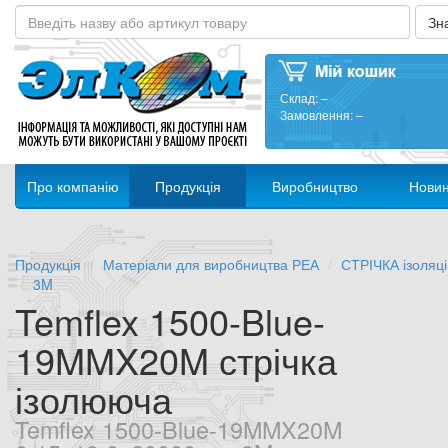
Склад:
–
Замовлення:
–
Про компанію
Продукція
Виробництво
Нови
Продукція
Матеріали для виробництва РЕА
СТРІЧКА ізоляц
3M
Temflex 1500-Blue-
19MMX20M стрічка
ізолююча
Temflex 1500-Blue-19MMX20M