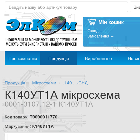
Склад:
–
Замовлення:
–
Про компанію
Продукція
Виробництво
Нови
Продукція
Мікросхеми
.140 ...-СНД
К140УТ1А мікросхема
0001-3107.12-1 К140УТ1А
Код товару:
Т0000011770
Маркування:
К140УТ1А