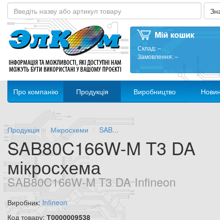
Склад:
–
Замовлення:
–
Про компанію
Продукція
Виробництво
Нови
Продукція
Мікросхеми
SAB...
SAB80C166W-M T3 DA
мікросхема
SAB80C166W-M T3 DA Infineon
Виробник:
Infineon
Код товару:
Т0000009538