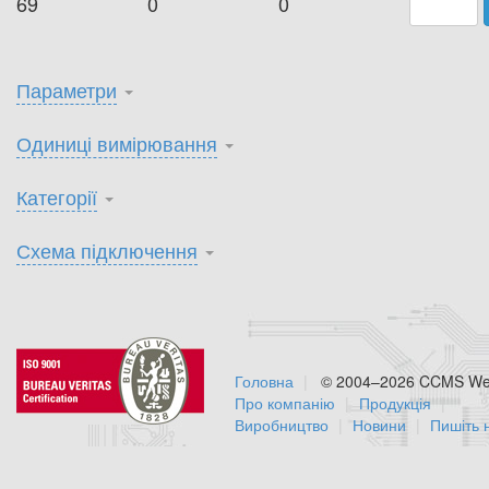
69
0
0
Параметри
Одиниці вимірювання
Категорії
Схема підключення
Головна
© 2004–2026 CCMS Web
Про компанію
Продукція
Виробництво
Новини
Пишіть 