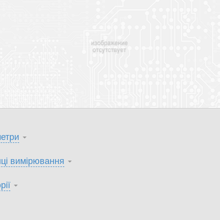
етри
ці вимірювання
рії