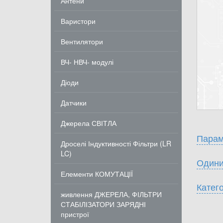
Антени
Варистори
Вентилятори
ВЧ- НВЧ- модулі
Діоди
Датчики
Джерела СВІТЛА
Парам
Дроселі Індуктивності Фільтри (LR
LC)
Одини
Елементи КОМУТАЦІЇ
Катего
живлення ДЖЕРЕЛА, ФІЛЬТРИ
СТАБІЛІЗАТОРИ ЗАРЯДНІ
пристрої