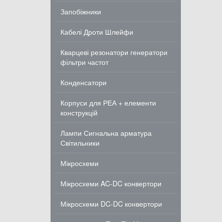
Запобіжники
Кабелі Дроти Шлейфи
Кварцеві резонатори генератори
фільтри частот
Конденсатори
Корпуси для РЕА + елементи
конструкцій
Лампи Сигнальна арматура
Світильники
Мікросхеми
Мікросхеми AC-DC конвертори
Мікросхеми DC-DC конвертори