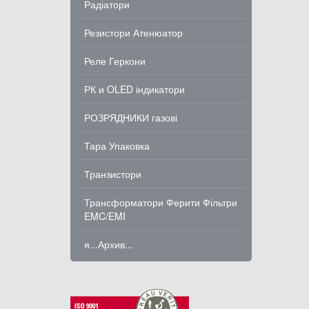
Радіатори
Резистори Атенюатор
Реле Геркони
РК и OLED індикатори
РОЗРЯДНИКИ газові
Тара Упаковка
Транзистори
Трансформатори Ферити Фільтри
EMC/EMI
я...Архив...