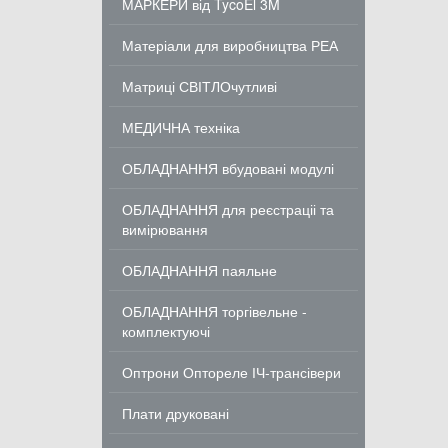
МАРКЕРИ від TycoEl 3M
Матеріали для виробництва РЕА
Матриці СВІТЛОчутливі
МЕДИЧНА техніка
ОБЛАДНАННЯ вбудовані модулі
ОБЛАДНАННЯ для реєстраціі та
вимірювання
ОБЛАДНАННЯ паяльне
ОБЛАДНАННЯ торгівельне -
комплектуючі
Оптрони Оптореле ІЧ-трансівери
Плати друковані