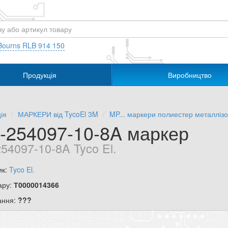
Bourns RLB 914 150
Продукція
Виробництво
ія
МАРКЕРИ від TycoEl 3M
MP... маркери полиестер металлізо
-254097-10-8A маркер
54097-10-8A Tyco El.
ик:
Tyco El.
ару:
Т0000014366
ання:
???