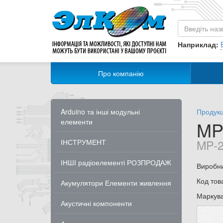
Наприклад:
Про компанію
Arduino та інші модульні
Продукц
елементи
MP
MP-2
ІНСТРУМЕНТ
ІНШІ радіоелементі РОЗПРОДАЖ
Виробн
Код тов
Акумулятори Елементи живлення
Маркув
Акустичні компоненти