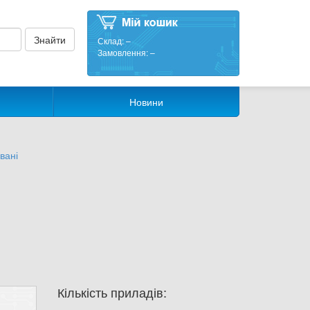
Склад:
–
Замовлення:
–
Новини
вані
Кількість приладів: