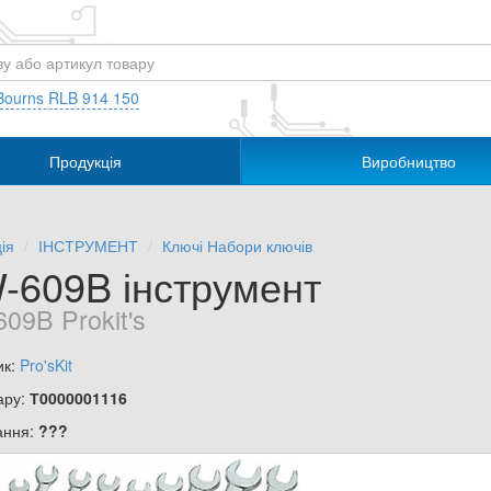
Bourns RLB 914 150
Продукція
Виробництво
ія
ІНСТРУМЕНТ
Ключі Набори ключів
-609B інструмент
09B Prokit's
ик:
Pro'sKit
ару:
Т0000001116
ання:
???