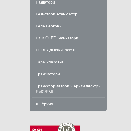
Радіатори
Резистори Атенюатор
Реле Геркони
РК и OLED індикатори
РОЗРЯДНИКИ газові
Тара Упаковка
Транзистори
Трансформатори Ферити Фільтри
EMC/EMI
я...Архив...