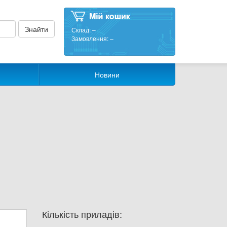
Склад:
–
Замовлення:
–
Новини
Кількість приладів: