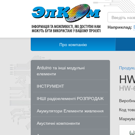
Наприклад:
Про компанію
Arduino та інші модульні
Продукц
елементи
HW
HW-6
ІНСТРУМЕНТ
ІНШІ радіоелементі РОЗПРОДАЖ
Виробн
Код тов
Акумулятори Елементи живлення
Маркув
Акустичні компоненти