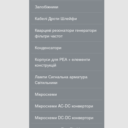
Запобіжники
Кабелі Дроти Шлейфи
Кварцеві резонатори генератори
фільтри частот
Конденсатори
Корпуси для РЕА + елементи
конструкцій
Лампи Сигнальна арматура
Світильники
Мікросхеми
Мікросхеми AC-DC конвертори
Мікросхеми DC-DC конвертори