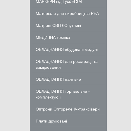
МАРКЕРИ від TycoEl 3M
Матеріали для виробництва РЕА
Матриці СВІТЛОчутливі
МЕДИЧНА техніка
ОБЛАДНАННЯ вбудовані модулі
ОБЛАДНАННЯ для реєстраціі та
вимірювання
ОБЛАДНАННЯ паяльне
ОБЛАДНАННЯ торгівельне -
комплектуючі
Оптрони Оптореле ІЧ-трансівери
Плати друковані