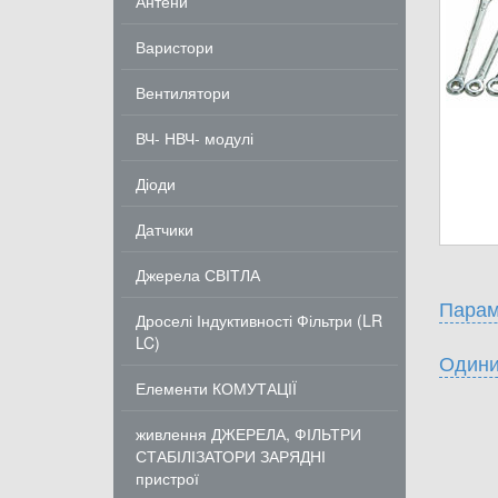
Антени
Варистори
Вентилятори
ВЧ- НВЧ- модулі
Діоди
Датчики
Джерела СВІТЛА
Парам
Дроселі Індуктивності Фільтри (LR
LC)
Одини
Елементи КОМУТАЦІЇ
живлення ДЖЕРЕЛА, ФІЛЬТРИ
СТАБІЛІЗАТОРИ ЗАРЯДНІ
пристрої