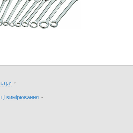
етри
ці вимірювання