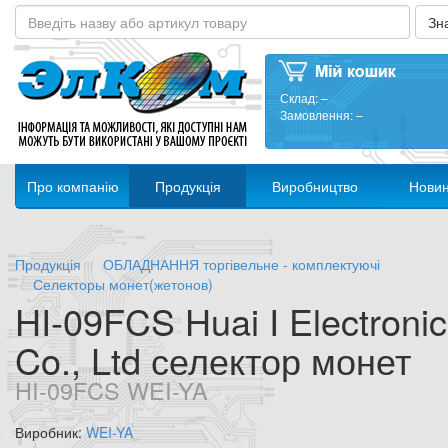
Склад:
–
Замовлення:
–
Про компанію
Продукція
Виробництво
Нови
Продукція
ОБЛАДНАННЯ торгівельне - комплектуючі
Селекторы монет(жетонов)
HI-09FCS Huai I Electroni
Co., Ltd селектор монет
HI-09FCS WEI-YA
Виробник:
WEI-YA