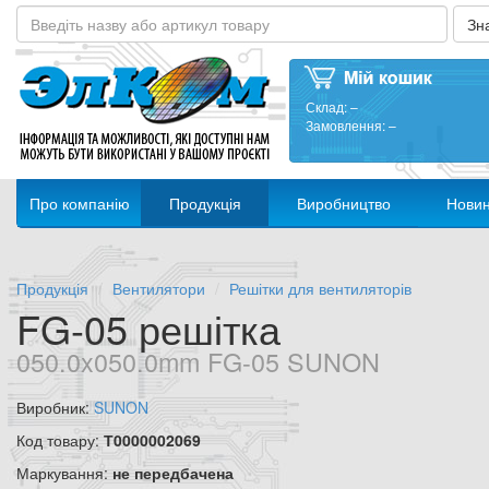
Склад:
–
Замовлення:
–
Про компанію
Продукція
Виробництво
Нови
Продукція
Вентилятори
Решітки для вентиляторів
FG-05 решітка
050.0x050.0mm FG-05 SUNON
Виробник:
SUNON
Код товару:
Т0000002069
Маркування:
не передбачена