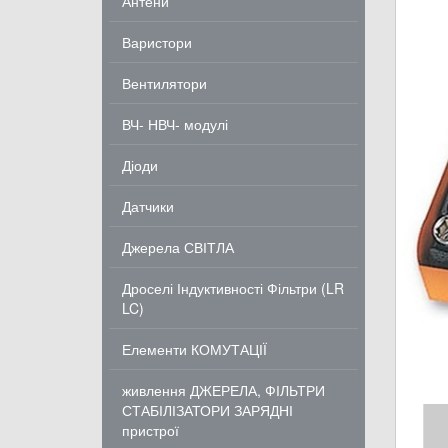
Антени
Варистори
Вентилятори
ВЧ- НВЧ- модулі
Діоди
Датчики
Джерела СВІТЛА
Дроселі Індуктивності Фільтри (LR
LC)
Елементи КОМУТАЦІЇ
живлення ДЖЕРЕЛА, ФІЛЬТРИ
СТАБІЛІЗАТОРИ ЗАРЯДНІ
пристрої