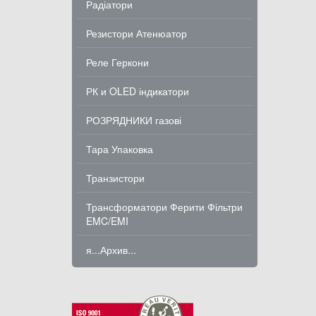
Радіатори
Резистори Атенюатор
Реле Геркони
РК и OLED індикатори
РОЗРЯДНИКИ газові
Тара Упаковка
Транзистори
Трансформатори Ферити Фільтри
EMC/EMI
я...Архив...