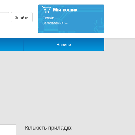
Склад:
–
Замовлення:
–
Новини
Кількість приладів: