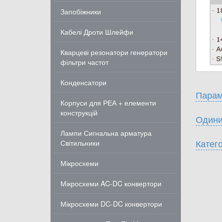
Запобіжники
Кабелі Дроти Шлейфи
Кварцеві резонатори генератори
фільтри частот
Конденсатори
Парам
Корпуси для РЕА + елементи
конструкцій
Одини
Лампи Сигнальна арматура
Катего
Світильники
Мікросхеми
Мікросхеми AC-DC конвертори
Мікросхеми DC-DC конвертори