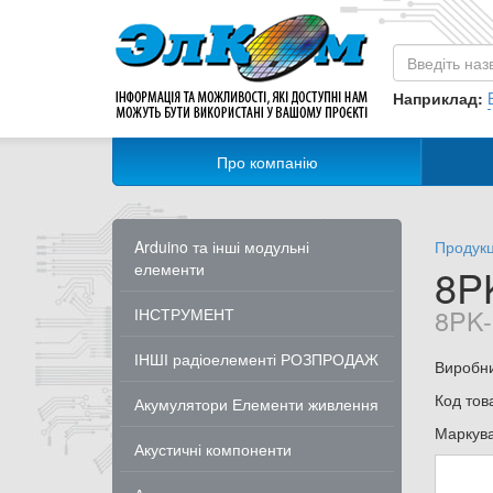
Наприклад:
Про компанію
Arduino та інші модульні
Продукц
елементи
8P
8PK-
ІНСТРУМЕНТ
ІНШІ радіоелементі РОЗПРОДАЖ
Виробн
Код тов
Акумулятори Елементи живлення
Маркув
Акустичні компоненти