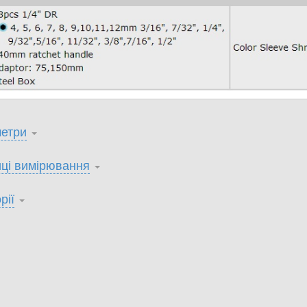
етри
ці вимірювання
рії