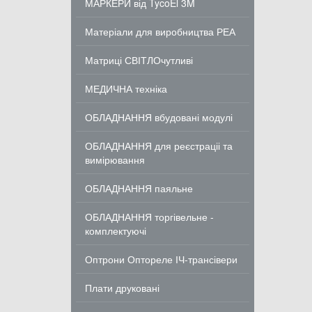
МАРКЕРИ від TycoEl 3M
Матеріали для виробництва РЕА
Матриці СВІТЛОчутливі
МЕДИЧНА техніка
ОБЛАДНАННЯ вбудовані модулі
ОБЛАДНАННЯ для реєстраціі та
вимірювання
ОБЛАДНАННЯ паяльне
ОБЛАДНАННЯ торгівельне -
комплектуючі
Оптрони Оптореле ІЧ-трансівери
Плати друковані