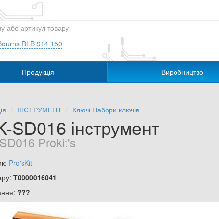
Bourns RLB 914 150
Продукція
Виробництво
ія
ІНСТРУМЕНТ
Ключі Набори ключів
K-SD016 інструмент
SD016 Prokit's
ик:
Pro'sKit
ару:
Т0000016041
ання:
???