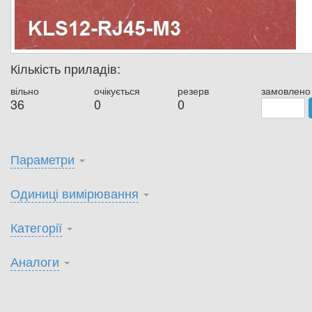
Кількість приладів:
вільно
очікується
резерв
замовлено
36
0
0
Параметри
Одиниці вимірювання
Категорії
Аналоги