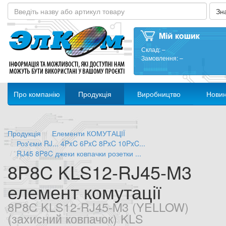
Склад:
–
Замовлення:
–
Про компанію
Продукція
Виробництво
Нови
Продукція
Елементи КОМУТАЦІЇ
Роз'єми RJ... 4PxC 6PxC 8PxC 10PxC...
RJ45 8P8C джеки ковпачки розетки ...
8P8C KLS12-RJ45-M3
елемент комутації
8P8C KLS12-RJ45-M3 (YELLOW)
(захисний ковпачок) KLS