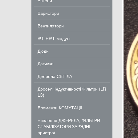
Антени
Варистори
Вентилятори
ВЧ- НВЧ- модулі
Діоди
Датчики
Джерела СВІТЛА
Дроселі Індуктивності Фільтри (LR
LC)
Елементи КОМУТАЦІЇ
живлення ДЖЕРЕЛА, ФІЛЬТРИ
СТАБІЛІЗАТОРИ ЗАРЯДНІ
пристрої