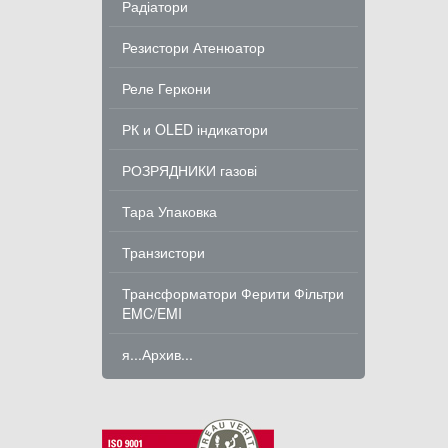
Радіатори
Резистори Атенюатор
Реле Геркони
РК и OLED індикатори
РОЗРЯДНИКИ газові
Тара Упаковка
Транзистори
Трансформатори Ферити Фільтри
EMC/EMI
я...Архив...