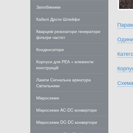
Запобіжники
Кабелі Дроти Шлейфи
Парам
Кварцеві резонатори генератори
фільтри частот
Одини
Конденсатори
Катего
Корпуси для РЕА + елементи
Корпу
конструкцій
Лампи Сигнальна арматура
Схема
Світильники
Мікросхеми
Мікросхеми AC-DC конвертори
Мікросхеми DC-DC конвертори