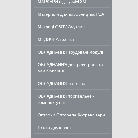
МАРКЕРИ від TycoEl 3M
Матеріали для виробництва РЕА
Матриці СВІТЛОчутливі
МЕДИЧНА техніка
ОБЛАДНАННЯ вбудовані модулі
ОБЛАДНАННЯ для реєстраціі та
вимірювання
ОБЛАДНАННЯ паяльне
ОБЛАДНАННЯ торгівельне -
комплектуючі
Оптрони Оптореле ІЧ-трансівери
Плати друковані