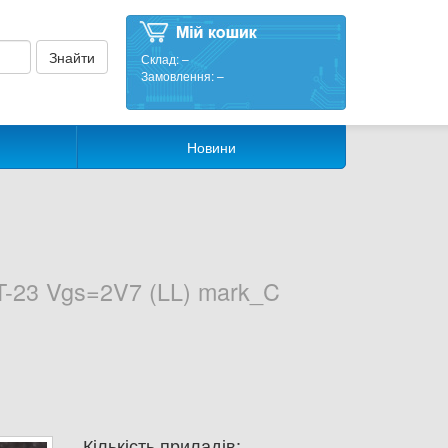
Склад:
–
Замовлення:
–
Новини
-23 Vgs=2V7 (LL) mark_C
Кількість приладів: