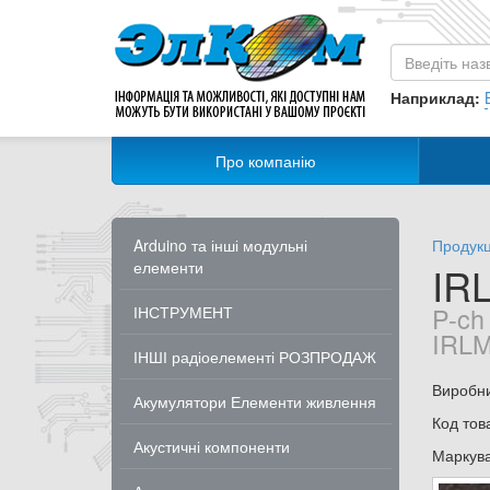
Наприклад:
Про компанію
Arduino та інші модульні
Продукц
елементи
IR
P-ch
ІНСТРУМЕНТ
IRL
ІНШІ радіоелементі РОЗПРОДАЖ
Виробн
Акумулятори Елементи живлення
Код тов
Акустичні компоненти
Маркув