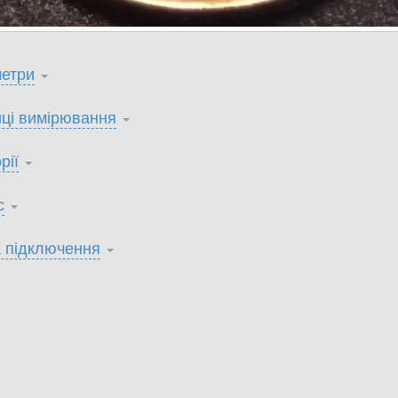
етри
ці вимірювання
рії
с
 підключення