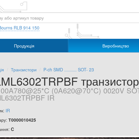
Bourns RLB 914 150
Продукція
Виробництво
ія
Транзистори
P-ch SMD .......... SOT- 23
LML6302TRPBF транзистор
 00A780@25*C (0A620@70*C) 0020V SOT
ML6302TRPBF IR
ик:
IR
ару:
Т0000010425
ання:
C