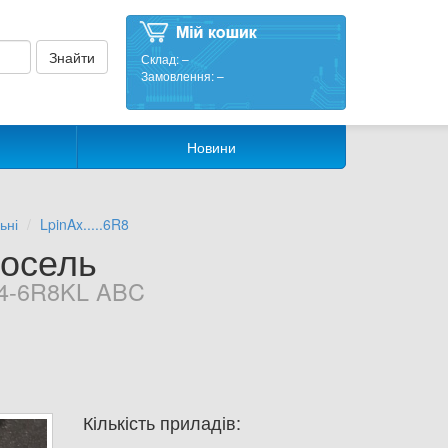
Склад:
–
Замовлення:
–
Новини
ьні
LpinAx.....6R8
осель
4-6R8KL ABC
Кількість приладів: