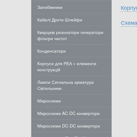
Корпу
Запобіжники
Кабелі Дроти Шлейфи
Схема
Кварцеві резонатори генератори
фільтри частот
Конденсатори
Корпуси для РЕА + елементи
конструкцій
Лампи Сигнальна арматура
Світильники
Мікросхеми
Мікросхеми AC-DC конвертори
Мікросхеми DC-DC конвертори