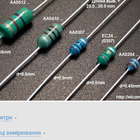
етри
ці вимірювання