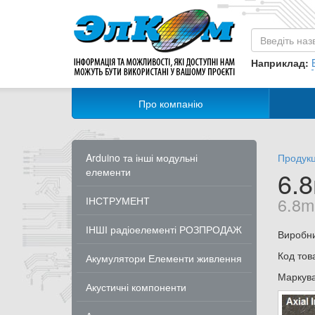
Наприклад:
Про компанію
Arduino та інші модульні
Продукц
елементи
6.
6.8m
ІНСТРУМЕНТ
ІНШІ радіоелементі РОЗПРОДАЖ
Виробн
Код тов
Акумулятори Елементи живлення
Маркув
Акустичні компоненти