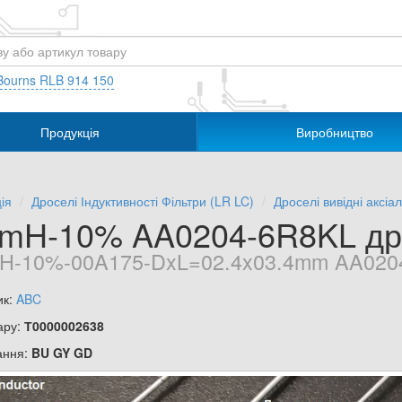
Bourns RLB 914 150
Продукція
Виробництво
ія
Дроселі Індуктивності Фільтри (LR LC)
Дроселі вивідні аксіал
8mH-10% AA0204-6R8KL др
H-10%-00A175-DxL=02.4x03.4mm AA020
ик:
ABC
ару:
Т0000002638
ання:
BU GY GD