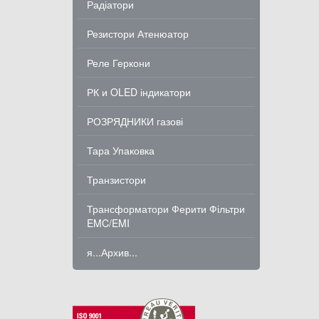
Радіатори
Резистори Атенюатор
Реле Геркони
РК и OLED індикатори
РОЗРЯДНИКИ газові
Тара Упаковка
Транзистори
Трансформатори Ферити Фільтри
EMC/EMI
я...Архив...