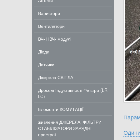
Антени
Варистори
Вентилятори
ВЧ- НВЧ- модулі
Діоди
Датчики
Джерела СВІТЛА
Дроселі Індуктивності Фільтри (LR
LC)
Елементи КОМУТАЦІЇ
Парам
живлення ДЖЕРЕЛА, ФІЛЬТРИ
СТАБІЛІЗАТОРИ ЗАРЯДНІ
Одини
пристрої