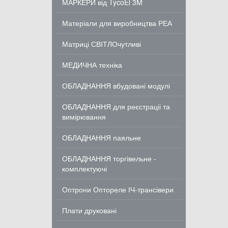
МАРКЕРИ від TycoEl 3M
Матеріали для виробництва РЕА
Матриці СВІТЛОчутливі
МЕДИЧНА техніка
ОБЛАДНАННЯ вбудовані модулі
ОБЛАДНАННЯ для реєстраціі та
вимірювання
ОБЛАДНАННЯ паяльне
ОБЛАДНАННЯ торгівельне -
комплектуючі
Оптрони Оптореле ІЧ-трансівери
Плати друковані