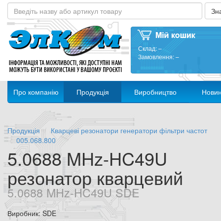
Склад:
–
Замовлення:
–
Про компанію
Продукція
Виробництво
Нови
Продукція
Кварцеві резонатори генератори фільтри частот
005.068.800
5.0688 MHz-HC49U
резонатор кварцевий
5.0688 MHz-HC49U SDE
Виробник: SDE